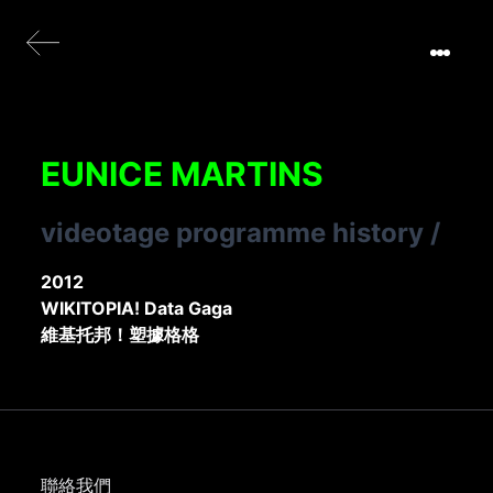
EUNICE MARTINS
videotage programme history
/
2012
WIKITOPIA! Data Gaga
維基托邦！塑據格格
聯絡我們