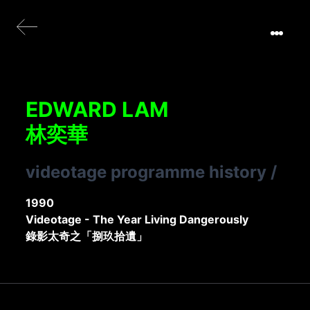
EDWARD LAM
林奕華
videotage programme history
/
1990
Videotage - The Year Living Dangerously
錄影太奇之「捌玖拾遺」