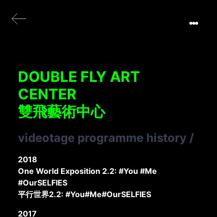
DOUBLE FLY ART
CENTER
雙飛藝術中心
videotage programme history
/
2018
One World Exposition 2.2: #You #Me
#OurSELFIES
平行世界2.2: #You#Me#OurSELFIES
2017