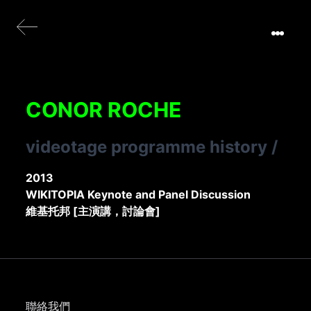
CONOR ROCHE
videotage programme history
/
2013
WIKITOPIA Keynote and Panel Discussion
維基托邦 [主演講，討論會]
聯絡我們