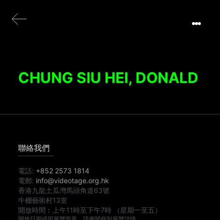
CHUNG SIU HEI, DONALD
聯絡我們
電話:
+852 2573 1814
電郵:
info@videotage.org.hk
香港九龍土瓜灣馬頭角道63號
牛棚藝術村13室
開放時間︰
上午11時
至
下午7時
（星期一至五）
開放日期或因展覽而異，請參閱個別展覽詳情