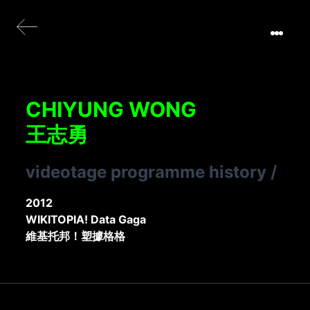
CHIYUNG WONG
王志勇
videotage programme history
/
2012
WIKITOPIA! Data Gaga
維基托邦！塑據格格