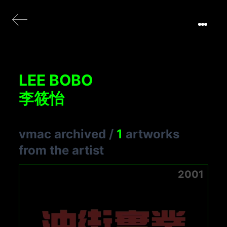
LEE BOBO
李筱怡
vmac archived
/
1
artworks
from the artist
2001