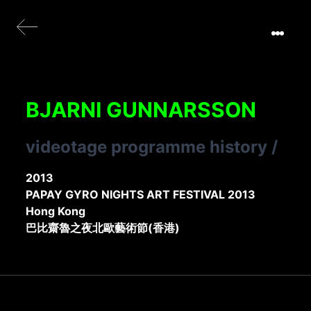
BJARNI GUNNARSSON
videotage programme history
/
2013
PAPAY GYRO NIGHTS ART FESTIVAL 2013
Hong Kong
巴比齋魯之夜北歐藝術節(香港)