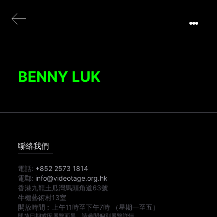
BENNY LUK
聯絡我們
電話:
+852 2573 1814
電郵:
info@videotage.org.hk
香港九龍土瓜灣馬頭角道63號
牛棚藝術村13室
開放時間︰
上午11時
至
下午7時
（星期一至五）
開放日期或因展覽而異，請參閱個別展覽詳情