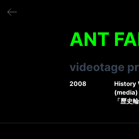
ANT F
videotage p
2008
History 
(media)
「歷史輪