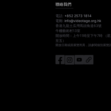
聯絡我們
電話:
+852 2573 1814
電郵:
info@videotage.org.hk
香港九龍土瓜灣馬頭角道63號
牛棚藝術村13室
開放時間︰
上午11時
至
下午7時
（星
至五）
開放日期或因展覽而異，請參閱個別展覽