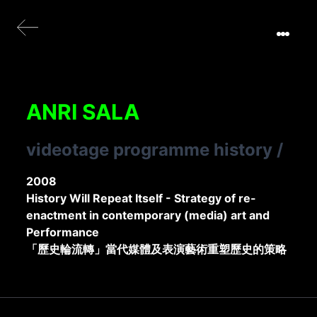
ANRI SALA
videotage programme history
/
2008
History Will Repeat Itself - Strategy of re-
enactment in contemporary (media) art and
Performance
「歷史輪流轉」當代媒體及表演藝術重塑歷史的策略