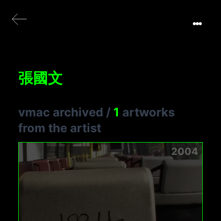
張國文
vmac archived
/
1
artworks
from the artist
2004