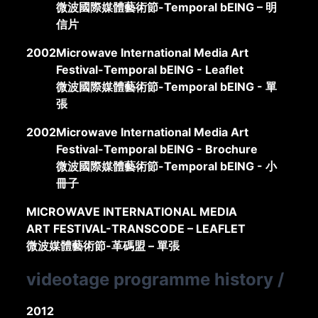
微波國際媒體藝術節-Temporal bEING – 明
信片
2002
Microwave International Media Art
Festival-Temporal bEING - Leaflet
微波國際媒體藝術節-Temporal bEING - 單
張
2002
Microwave International Media Art
Festival-Temporal bEING - Brochure
微波國際媒體藝術節-Temporal bEING - 小
冊子
MICROWAVE INTERNATIONAL MEDIA
ART FESTIVAL-TRANSCODE – LEAFLET
微波媒體藝術節-革碼盟 – 單張
videotage programme history
/
2012