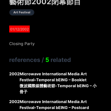
藝術節2002閉幕節目
Art Festival
01/12/2002
Closing Party
references
/
5
related
2002
Microwave International Media Art
Festival–Temporal bEING – Booklet
微波國際媒體藝術節-Temporal bEING – 小
冊子
2002
Microwave International Media Art
Festival–Temporal bEING – Postcard